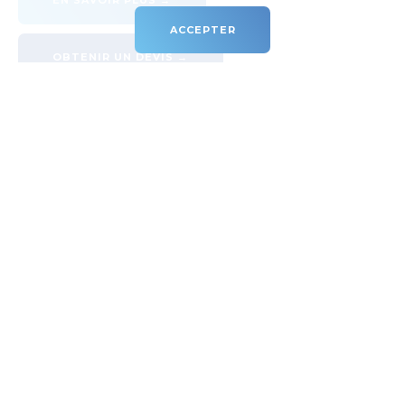
EN SAVOIR PLUS →
ACCEPTER
OBTENIR UN DEVIS →
Découvrez nos
services
Projection de Mousse en
Polyuréthane
Isolation thermique, Rendement énergétique,